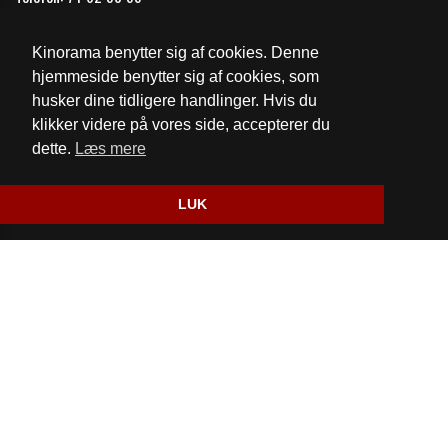
Email:
mail@kinorama.dk
Kinorama benytter sig af cookies. Denne
Cookie- og privatlivspolitik
hjemmeside benytter sig af cookies, som
husker dine tidligere handlinger. Hvis du
Fødevarestyrelsens kontrolrapport
klikker videre på vores side, accepterer du
dette.
Læs mere
Website og billetsystem fra ebillet a/s
LUK