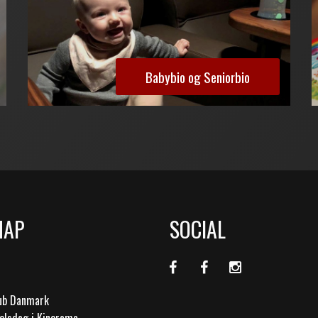
Babybio og Seniorbio
MAP
SOCIAL
lub Danmark
elsdag i Kinorama