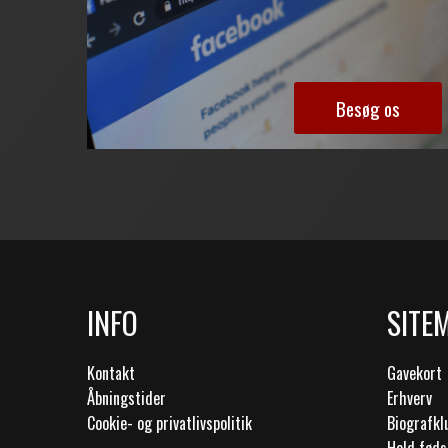
Besøg os
INFO
SITE
Kontakt
Gavekort
Åbningstider
Erhverv
Cookie- og privatlivspolitik
Biografk
Hold føds