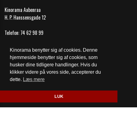
Kinorama Aabenraa
H. P. Hanssensgade 12
Telefon:
74 62 98 99
Email:
mail@kinorama.dk
Kinorama benytter sig af cookies. Denne
Cookie- og privatlivspolitik
hjemmeside benytter sig af cookies, som
husker dine tidligere handlinger. Hvis du
Fødevarestyrelsens kontrolrapport
klikker videre på vores side, accepterer du
dette.
Læs mere
Website og billetsystem fra ebillet a/s
LUK