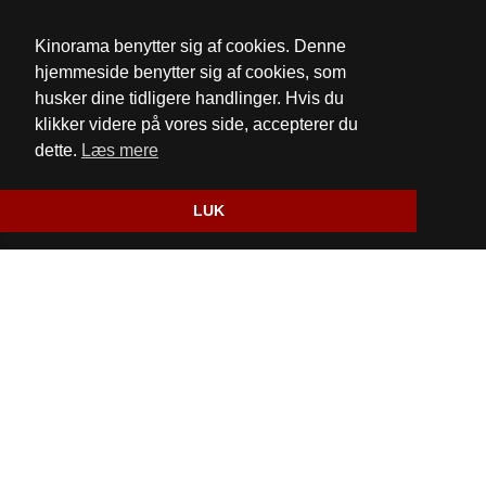
Email:
mail@kinorama.dk
Kinorama benytter sig af cookies. Denne
Cookie- og privatlivspolitik
hjemmeside benytter sig af cookies, som
husker dine tidligere handlinger. Hvis du
Fødevarestyrelsens kontrolrapport
klikker videre på vores side, accepterer du
dette.
Læs mere
Website og billetsystem fra ebillet a/s
LUK