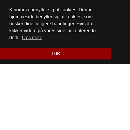
Email:
mail@kinorama.dk
Kinorama benytter sig af cookies. Denne
Cookie- og privatlivspolitik
hjemmeside benytter sig af cookies, som
husker dine tidligere handlinger. Hvis du
Fødevarestyrelsens kontrolrapport
klikker videre på vores side, accepterer du
dette.
Læs mere
Website og billetsystem fra ebillet a/s
LUK