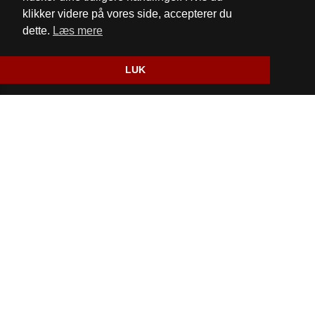
Fødevarestyrelsens kontrolrapport
klikker videre på vores side, accepterer du
dette.
Læs mere
Website og billetsystem fra ebillet a/s
LUK